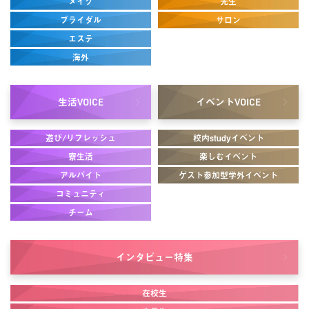
メイク
先生
ブライダル
サロン
エステ
海外
生活
イベント
VOICE
VOICE
遊び/リフレッシュ
校内studyイベント
寮生活
楽しむイベント
アルバイト
ゲスト参加型学外イベント
コミュニティ
チーム
インタビュー
特集
在校生