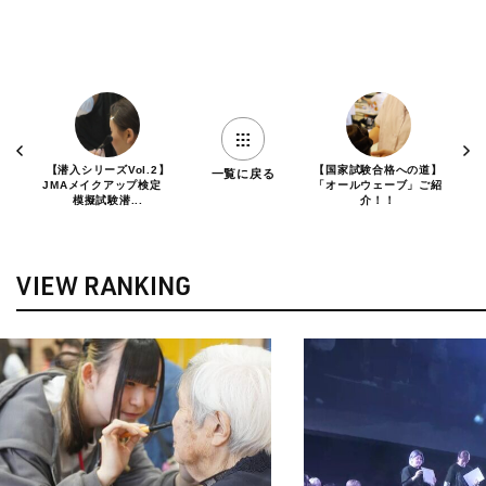
【潜入シリーズVol.2】
【国家試験合格への道】
一覧に戻る
JMAメイクアップ検定
「オールウェーブ」ご紹
模擬試験潜...
介！！
VIEW RANKING