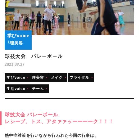
学びvoice
└理美容
球技大会 バレーボール
2023.09.27
学びvoice
理美容
メイク
ブライダル
生活voice
チーム
球技大会 バレーボール
レシーブ、トス、アタァァッーーーーク！！！
熱中症対策を行いながら行われた今回の行事は、