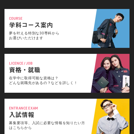
COURSE
学科コース案内
夢を叶える特別な30専科から
お選びいただけます
LICENCE / JOB
資格・就職
在学中に取得可能な資格は？
どんな就職先があるの？などを詳しく！
ENTRANCE EXAM
入試情報
募集要項等、入試に必要な情報を知りたい方
はこちらから