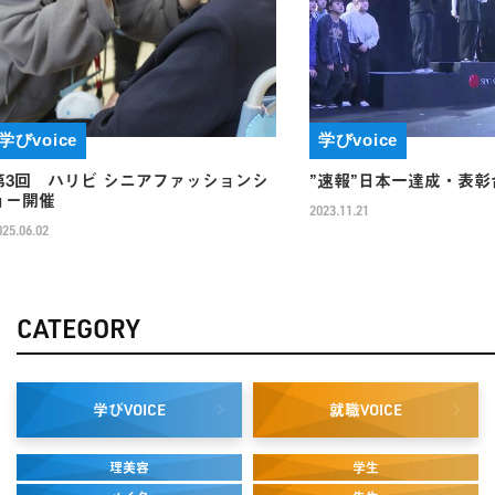
学びvoice
学びvoic
ションシ
”速報”日本一達成・表彰台独占
姉妹校BB
2023.11.21
2023.10.28
CATEGORY
学び
就職
VOICE
VOICE
理美容
学生