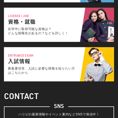
LICENCE / JOB
資格・就職
在学中に取得可能な資格は？
どんな就職先があるの？などを詳しく！
ENTRANCE EXAM
入試情報
募集要項等、入試に必要な情報を知りたい方
はこちらから
CONTACT
SNS
ハリビの最新情報やイベント案内などSNSで発信中！