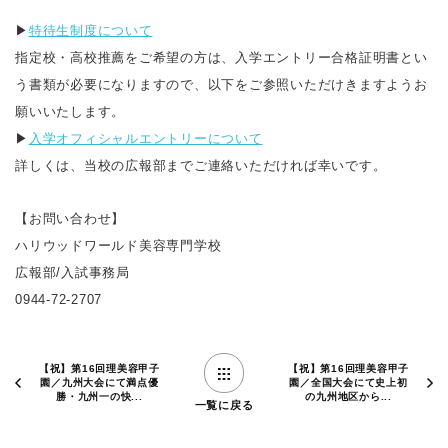
▶︎
特待生制度について
指定校・高校推薦をご希望の方は、入学エントリー合格証明書とい
う書類が必要になりますので、以下をご参照いただけきますようお
願いいたします。
▶︎
入学オフィシャルエントリーについて
詳しくは、当校の広報部までご連絡いただければ幸いです。
【お問い合わせ】
ハリウッドワールド美容専門学校
広報部/入試事務局
0944-72-2707
【祝】第16回理美容甲子
【祝】第16回理美容甲子
園／九州大会にて満点優
園／全国大会にて史上初
勝・九州一の快...
の九州地区から...
一覧に戻る