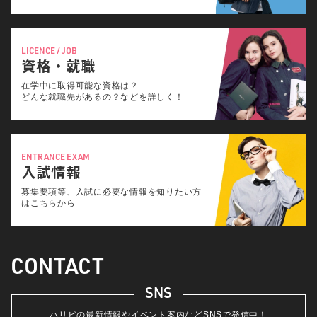
LICENCE / JOB
資格・就職
在学中に取得可能な資格は？
どんな就職先があるの？などを詳しく！
ENTRANCE EXAM
入試情報
募集要項等、入試に必要な情報を知りたい方
はこちらから
CONTACT
SNS
ハリビの最新情報やイベント案内などSNSで発信中！