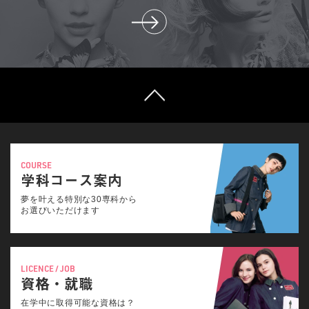
COURSE
学科コース案内
夢を叶える特別な30専科から
お選びいただけます
LICENCE / JOB
資格・就職
在学中に取得可能な資格は？