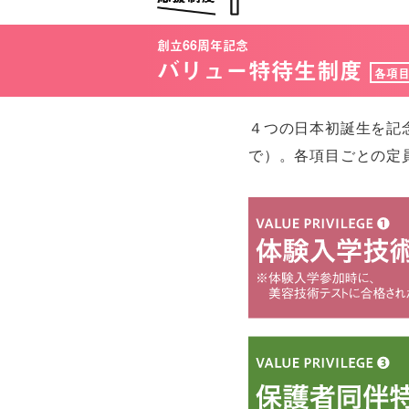
創立66周年記念
バリュー特待生制度
各項
４つの日本初誕生を記
で）。各項目ごとの定