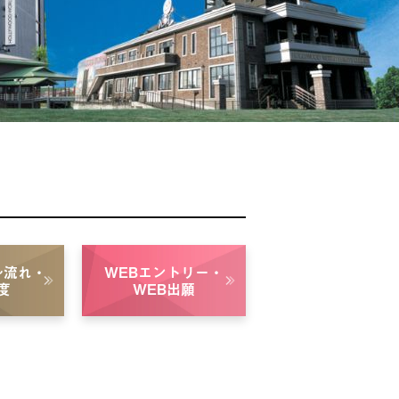
〜流れ・
WEBエントリー・
度
WEB出願