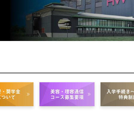
費・奨学金
美容・理容通信
入学手続き
について
コース募集要項
特典制