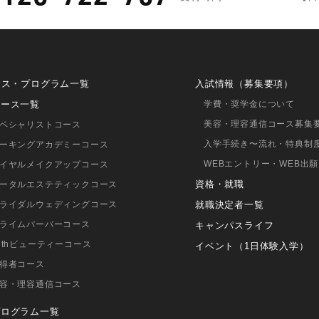
ース・プログラム一覧
入試情報（募集要項）
コース一覧
学費・奨学金について
美容・理容通信コース募集
ペシャリストコース
入学手続き〜流れ・特典制
ーキングアカデミーコース
WEBエントリー・WEB出願
イヤルメイクアップコース
資格・就職
ータルエステティックコース
ライダルウェディングコース
就職決定者一覧
ライムバーバーコース
キャンパスライフ
ithビューティーコース
イベント（1日体験入学）
得者コース
容・理容通信コース
プログラム一覧