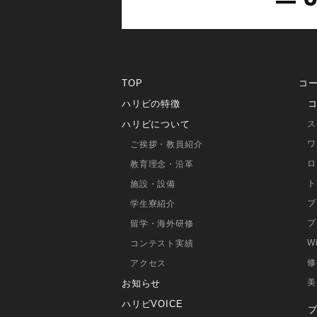
TOP
コ
ハリビの特徴
ハリビについて
ス
ワ
ご挨拶・教員紹介
ロ
教育理念・沿革
ト
施設・設備
ブ
学生寮紹介
プ
留学・海外研修
W
コンテスト実績
修
アクセス
美
お知らせ
ハリビVOICE