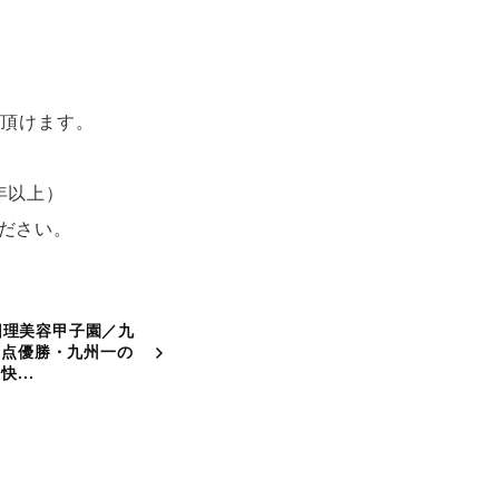
を頂けます。
年以上）
ださい。
回理美容甲子園／九
満点優勝・九州一の
快...