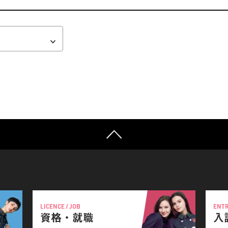
LICENCE / JOB
ENT
資格・就職
入