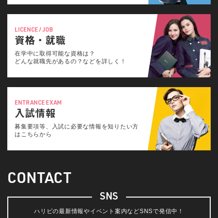
LICENCE / JOB
資格・就職
在学中に取得可能な資格は？
どんな就職先があるの？などを詳しく！
ENTRANCE EXAM
入試情報
募集要項等、入試に必要な情報を知りたい方
はこちらから
CONTACT
SNS
ハリビの最新情報やイベント案内などSNSで発信中！