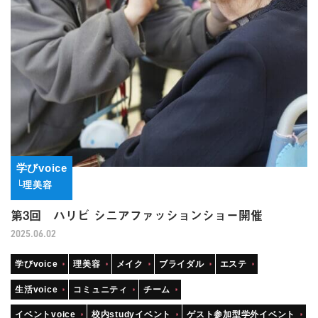
学びvoice
└理美容
第3回 ハリビ シニアファッションショー開催
2025.06.02
学びvoice
理美容
メイク
ブライダル
エステ
生活voice
コミュニティ
チーム
イベントvoice
校内studyイベント
ゲスト参加型学外イベント