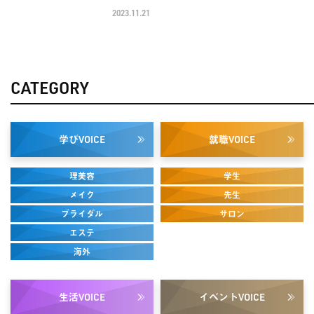
2023.10.28
CATEGORY
学び
就職
VOICE
VOICE
理美容
学生
メイク
先生
ブライダル
サロン
エステ
海外
生活
イベント
VOICE
VOICE