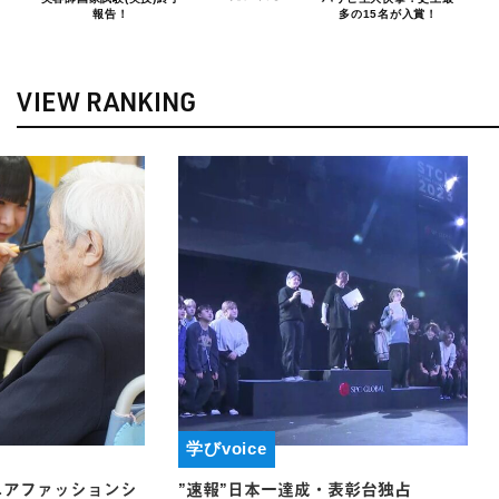
報告！
多の15名が入賞！
VIEW RANKING
学びvoice
一達成・表彰台独占
姉妹校BBS日韓交流イベント