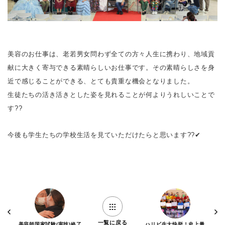
美容のお仕事は、⽼若男⼥問わず全ての方々⼈⽣に携わり、地域貢
献に⼤きく寄与できる素晴らしいお仕事です。その素晴らしさを⾝
近で感じることができる、とても貴重な機会となりました。
生徒たちの活き活きとした姿を見れることが何よりうれしいことで
す??
今後も学生たちの学校生活を見ていただけたらと思います?️?️✔
一覧に戻る
美容師国家試験(実技)終了
ハリビ生大快挙！史上最