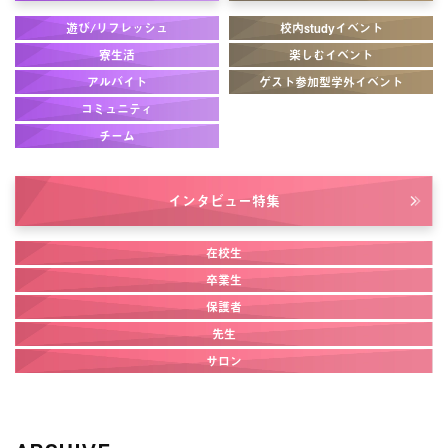
遊び/リフレッシュ
校内studyイベント
寮生活
楽しむイベント
アルバイト
ゲスト参加型学外イベント
コミュニティ
チーム
インタビュー
特集
在校生
卒業生
保護者
先生
サロン