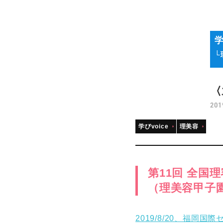
学
└
〈
201
学びvoice
理美容
第11回 全国
（理美容甲子園
2019/8/20、福岡