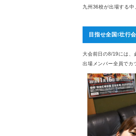
九州36校が出場する
目指せ全国!壮行
大会前日の8/19には
出場メンバー全員でカツ