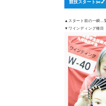
競技スタート✂️💅
▲スタート前の一瞬…緊
▼ワインディング種目