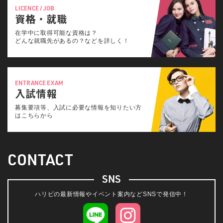
LICENCE / JOB
資格・就職
在学中に取得可能な資格は？
どんな就職先があるの？などを詳しく！
ENTRANCE EXAM
入試情報
募集要項等、入試に必要な情報を知りたい方
はこちらから
CONTACT
SNS
ハリビの最新情報やイベント案内などSNSで発信中！