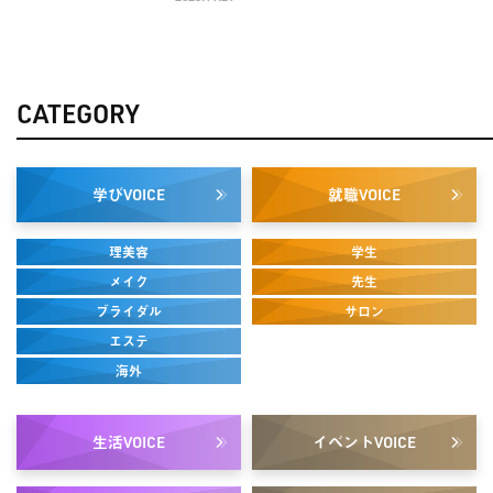
CATEGORY
学び
就職
VOICE
VOICE
理美容
学生
メイク
先生
ブライダル
サロン
エステ
海外
生活
イベント
VOICE
VOICE