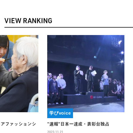
VIEW RANKING
学びvoice
学びvoic
ションシ
”速報”日本一達成・表彰台独占
姉妹校BB
2023.11.21
2023.10.28