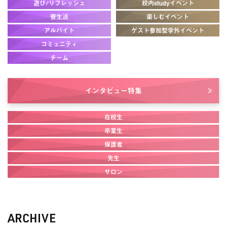
遊び/リフレッシュ
校内studyイベント
寮生活
楽しむイベント
アルバイト
ゲスト参加型学外イベント
コミュニティ
チーム
インタビュー
特集
在校生
卒業生
保護者
先生
サロン
ARCHIVE