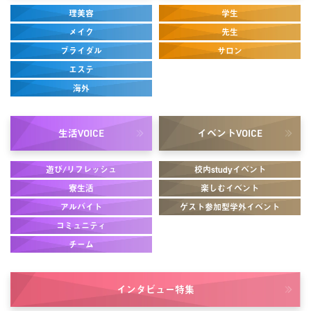
理美容
学生
メイク
先生
ブライダル
サロン
エステ
海外
生活
イベント
VOICE
VOICE
遊び/リフレッシュ
校内studyイベント
寮生活
楽しむイベント
アルバイト
ゲスト参加型学外イベント
コミュニティ
チーム
インタビュー
特集