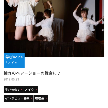
学びvoice
└メイク
憧れのヘアーショーの舞台に♪
2019.05.23
学びvoice
メイク
インタビュー特集
在校生