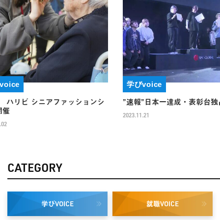
学びvoice
ビ シニアファッションシ
”速報”日本一達成・表彰台独占
2023.11.21
CATEGORY
学び
就職
VOICE
VOICE