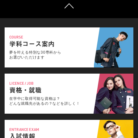
COURSE
学科コース案内
夢を叶える特別な30専科から
お選びいただけます
LICENCE / JOB
資格・就職
在学中に取得可能な資格は？
どんな就職先があるの？などを詳しく！
ENTRANCE EXAM
入試情報