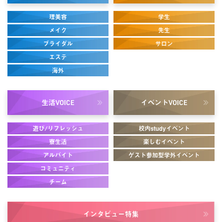
理美容
学生
メイク
先生
ブライダル
サロン
エステ
海外
生活
イベント
VOICE
VOICE
遊び/リフレッシュ
校内studyイベント
寮生活
楽しむイベント
アルバイト
ゲスト参加型学外イベント
コミュニティ
チーム
インタビュー
特集