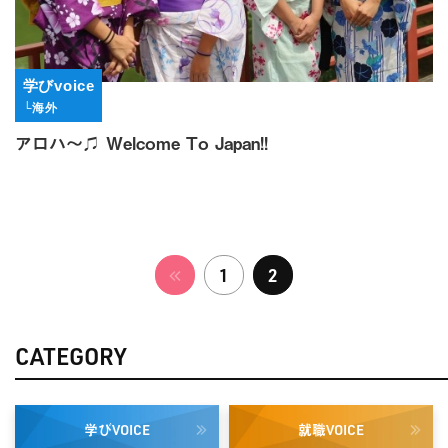
学びvoice
└海外
アロハ〜♫ Welcome To Japan!!
1
2
CATEGORY
学び
就職
VOICE
VOICE