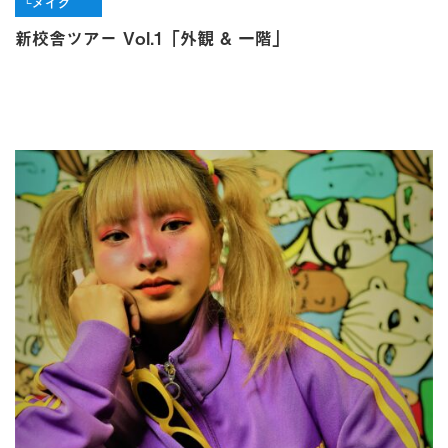
└メイク
新校舎ツアー Vol.1「外観 & 一階」