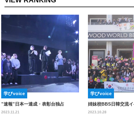
VIEW RANKING
ice
学びvoice
”日本一達成・表彰台独占
姉妹校BBS日韓交流イベント
1
2023.10.28