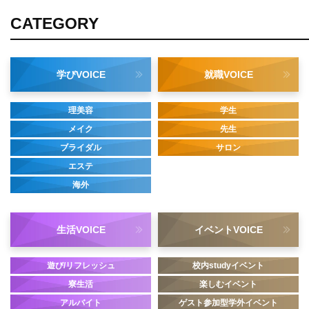
CATEGORY
学び
VOICE
就職
VOICE
理美容
学生
メイク
先生
ブライダル
サロン
エステ
海外
生活
VOICE
イベント
VOICE
遊び/リフレッシュ
校内studyイベント
寮生活
楽しむイベント
アルバイト
ゲスト参加型学外イベント