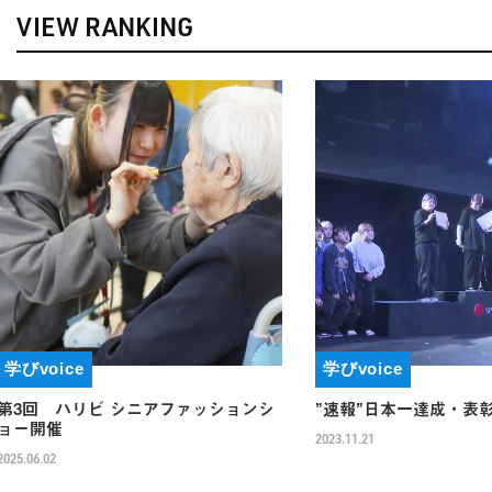
VIEW RANKING
e
学びvoice
リビ シニアファッションシ
”速報”日本一達成・表彰台独占
2023.11.21