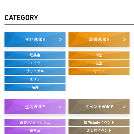
CATEGORY
学び
就職
VOICE
VOICE
理美容
学生
メイク
先生
ブライダル
サロン
エステ
海外
生活
イベント
VOICE
VOICE
遊び/リフレッシュ
校内studyイベント
寮生活
楽しむイベント