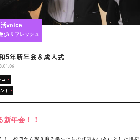
活voice
遊び/リフレッシュ
和5年新年会＆成人式
3.01.06
シュ
ベント
る新年会！！
う！」校門から響き渡る学生たちの和気あいあいとした挨拶