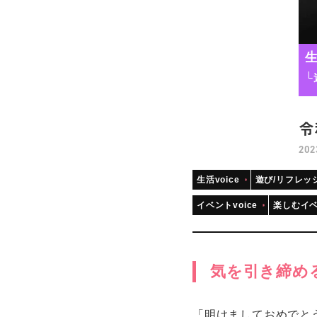
生
└
令
202
生活voice
遊び/リフレッ
イベントvoice
楽しむイ
気を引き締め
「明けましておめでと