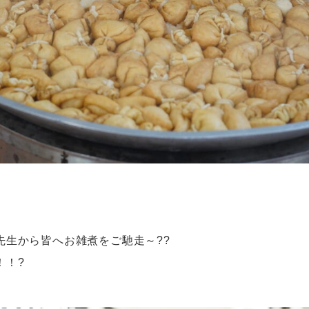
先生から皆へお雑煮をご馳走～??
！！?