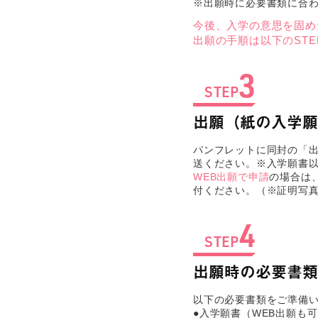
※出願時に必要書類に合
今後、入学の意思を固め
出願の手順は以下のSTE
3
STEP
出願（紙の入学願
パンフレットに同封の「
送ください。※入学願書以
WEB出願で申請
の場合は
付ください。（※証明写
4
STEP
出願時の必要書類
以下の必要書類をご準備
●入学願書（WEB出願も