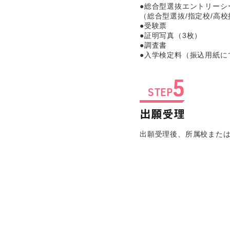
●総合型選抜エントリーシ
（総合型選抜/指定校/高
●受験票
●証明写真（3枚）
●調査書
●入学検定料（振込用紙に
5
STEP
出願受理
出願受理後、所属校また